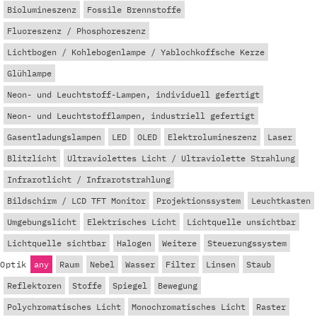
Biolumineszenz
Fossile Brennstoffe
Fluoreszenz / Phosphoreszenz
Lichtbogen / Kohlebogenlampe / Yablochkoffsche Kerze
Glühlampe
Neon- und Leuchtstoff-Lampen, individuell gefertigt
Neon- und Leuchtstofflampen, industriell gefertigt
Gasentladungslampen
LED
OLED
Elektrolumineszenz
Laser
Blitzlicht
Ultraviolettes Licht / Ultraviolette Strahlung
Infrarotlicht / Infrarotstrahlung
Bildschirm / LCD TFT Monitor
Projektionssystem
Leuchtkasten
Umgebungslicht
Elektrisches Licht
Lichtquelle unsichtbar
Lichtquelle sichtbar
Halogen
Weitere
Steuerungssystem
Optik
any
Raum
Nebel
Wasser
Filter
Linsen
Staub
Reflektoren
Stoffe
Spiegel
Bewegung
Polychromatisches Licht
Monochromatisches Licht
Raster