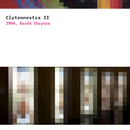
Clytemnestra II
1968,
Varda Chryssa