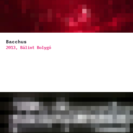
Bacchus
2013,
Bálint Bolygó