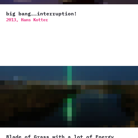
big bang……interruption!
2013,
Hans Kotter
Blade of Grass with a lot of Energy