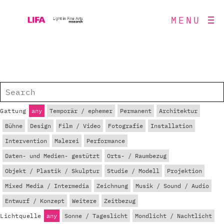
MENU
Gattung
any
Temporär / ephemer
Permanent
Architektur
Bühne
Design
Film / Video
Fotografie
Installation
Intervention
Malerei
Performance
Daten- und Medien- gestützt
Orts- / Raumbezug
Objekt / Plastik / Skulptur
Studie / Modell
Projektion
Mixed Media / Intermedia
Zeichnung
Musik / Sound / Audio
Entwurf / Konzept
Weitere
Zeitbezug
Lichtquelle
any
Sonne / Tageslicht
Mondlicht / Nachtlicht