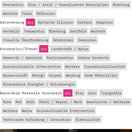
Absorption
Glas / Acryl / transluzente Materialien
Brechung
Weitere
Farbe
Reflexion
Wahrnehmung
any
Optische Illusion
Distanz
Adaption
Nachbild
Temperatur
Blendung
Ganzfeld
Weitere
Visuelle Überforderung
Sehprozess
Immersion
Konzeption/Themen
any
Landschaft / Natur
Semantik / Semiotik
Partizipation
Urbane Kontexte
Soziokulturelle Intervention
Weitere
Transdisziplinarität
Wissenschaft
Design
Körper
Werbung
Arme Materialien
Erneuerbare Energien / Solarenergie
Besondere Merkmale Kunstwerk
any
Blau
Grün
Typografie
Ruhe
Rot
Gelb
Stuhl / Sessel / Bank
Geschichte / Welterbe
Weitere
Weiss
Soziokulturelle Intervention
Technische Erfindung / Innovation
Elektrizität