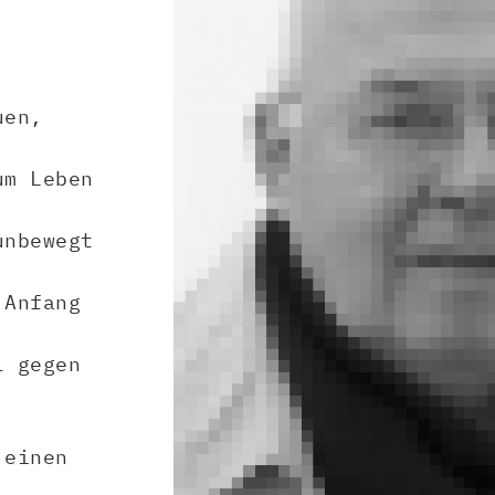
uen,
um Leben
unbewegt
 Anfang
l gegen
 einen