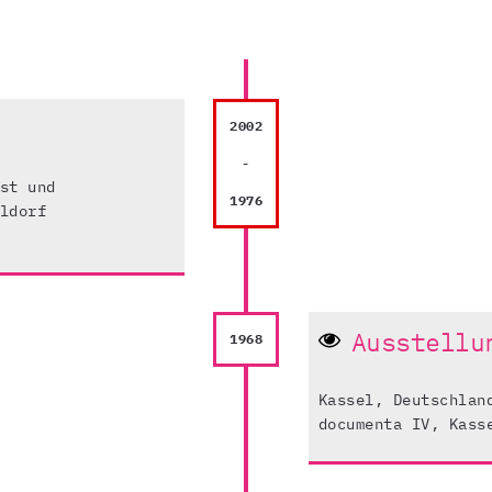
2002
-
st und
1976
ldorf
Ausstellu
1968
Kassel, Deutschlan
documenta IV, Kass