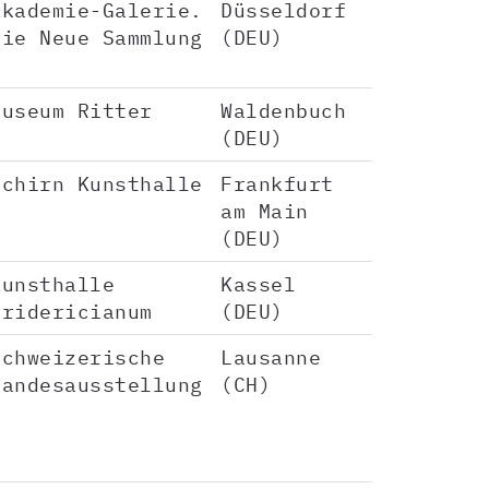
Akademie-Galerie.
Düsseldorf
Die Neue Sammlung
(DEU)
Museum Ritter
Waldenbuch
(DEU)
Schirn Kunsthalle
Frankfurt
am Main
(DEU)
Kunsthalle
Kassel
Fridericianum
(DEU)
Schweizerische
Lausanne
Landesausstellung
(CH)