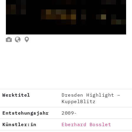



Werktitel
Dresden Highlight –
KuppelBlitz
Entstehungsjahr
2009-
Künstler:in
Eberhard Bosslet