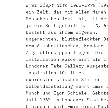
Ever Slept With 1963–1995
(199
ein Zelt, das mit allen Namen
Menschen bestickt ist, mit de
je ein Bett geteilt hat.
My B
besteht aus ihrem eigenen,
ungemachten, blutbefleckten B
dem Alkoholflaschen, Kondome 
Zigarettenkippen liegen. Die
Installation wurde erstmals i
Londoner Tate Gallery ausgest
Inspiration für ihren
expressionistischen Stil der
Selbstdarstellung nennt Emin 
Munch und Egon Schiele. Gebor
Juli 1963 im Londoner Stadtbe
Croydon erwarb Emin einen Mas