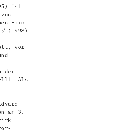
5) ist
 von
nen Emin
ed
(1998)
ett, vor
und
n der
ellt. Als
Edvard
en am 3.
zirk
ter-