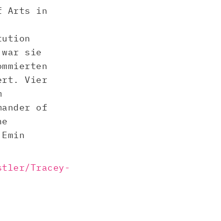
f Arts in
tution
 war sie
ommierten
ert. Vier
m
mander of
he
 Emin
stler/Tracey-