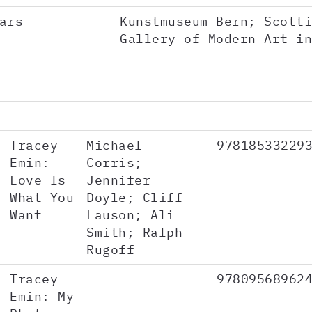
ars
Kunstmuseum Bern; Scotti
Gallery of Modern Art in
Tracey
Michael
97818533229
Emin:
Corris;
Love Is
Jennifer
What You
Doyle; Cliff
Want
Lauson; Ali
Smith; Ralph
Rugoff
Tracey
97809568962
Emin: My