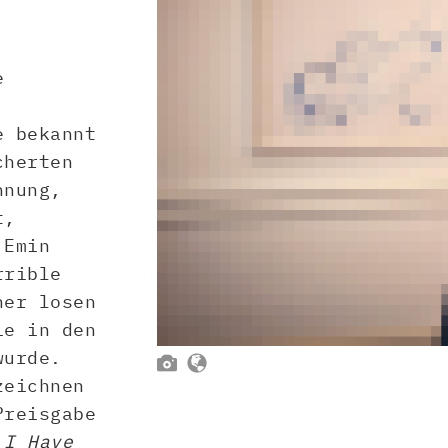
e
e bekannt
cherten
hnung,
t,
 Emin
rrible
ner losen
ie in den
wurde.


zeichnen
Preisgabe
 I Have