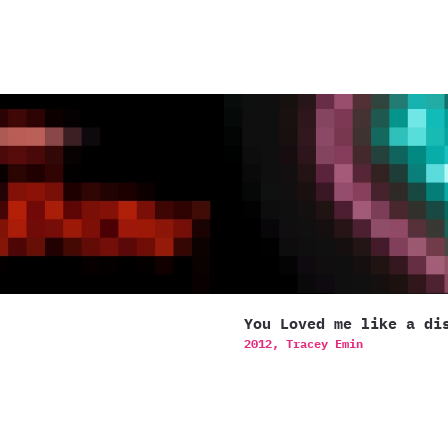
You Loved me like a di
2012,
Tracey Emin