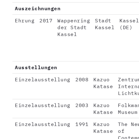
Auszeichnungen
Ehrung
2017
Wappenring
Stadt
Kassel
der Stadt
Kassel
(DE)
Kassel
Ausstellungen
Einzelausstellung
2008
Kazuo
Zentru
Katase
Intern
Lichtk
Einzelausstellung
2003
Kazuo
Folkwa
Katase
Museum
Einzelausstellung
1991
Kazuo
The Ne
Katase
of
Contem