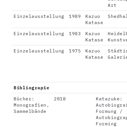
Art
Einzelausstellung
1989
Kazuo
Shedha
Katase
Einzelausstellung
1983
Kazuo
Heidel
Katase
Kunstv
Einzelausstellung
1975
Kazuo
Städti
Katase
Galeri
Bibliograpie
Bücher:
2018
Katazuke:
Monografien,
Autobiogra
Sammelbände
Formung /
Autobiogra
Forming