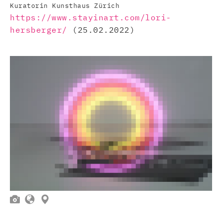
Kuratorin Kunsthaus Zürich
https://www.stayinart.com/lori-
hersberger/
(25.02.2022)


