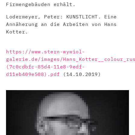
Firmengebäuden erhält.
Lodermeyer, Peter: KUNSTLICHT. Eine
Annäherung an die Arbeiten von Hans
Kotter.
https://www.stern-wywiol-
galerie.de/images/Hans_Kotter__colour_ru
(7c0cdbfc-85d4-11e8-9edf-
d11eb409e508).pdf
(14.10.2019)