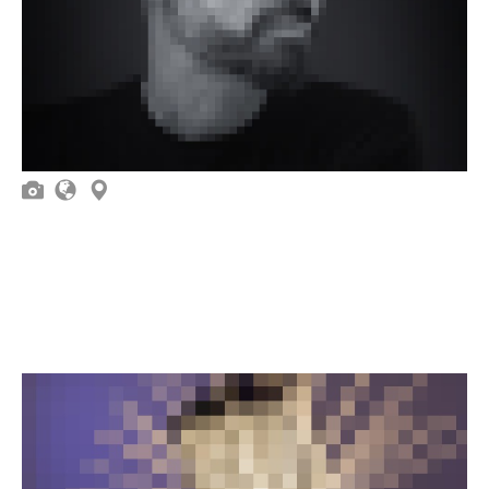


