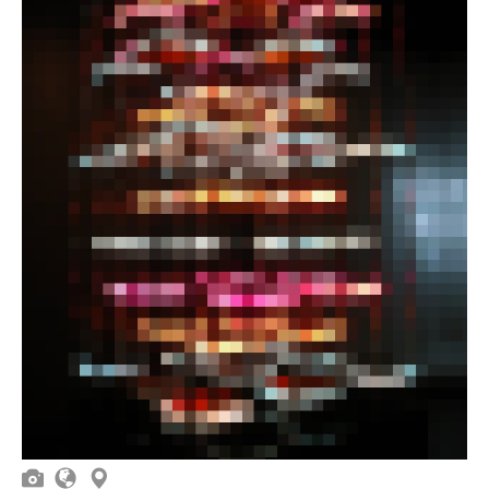


