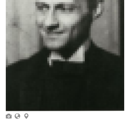


