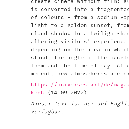
create cinema without film: s
is converted into a fragmente
of colours - from a sodium va
light to a golden sunset, fro
cloud shadow to a twilight-ho
altering visitors' experience
depending on the area in whic
stand, the angle of the panel
them and the time of day. At 
moment, new atmospheres are c
https://universes.art/de/maga
koch
(14.09.2022)
Dieser Text ist nur auf Engli
verfügbar.