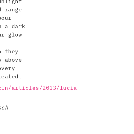
unlight
d range
pour
m a dark
ur glow -
h they
s above
every
reated.
zin/articles/2013/lucia-
sch