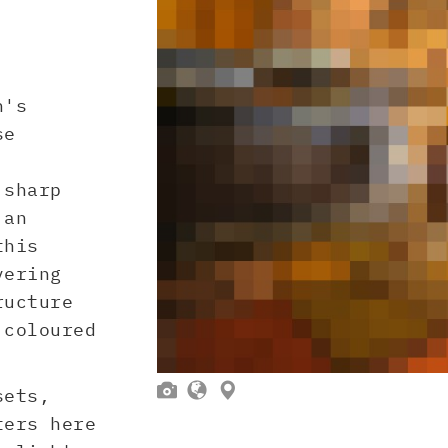
h's
se
 sharp
 an
this
vering
ructure
 coloured



sets,
ters here