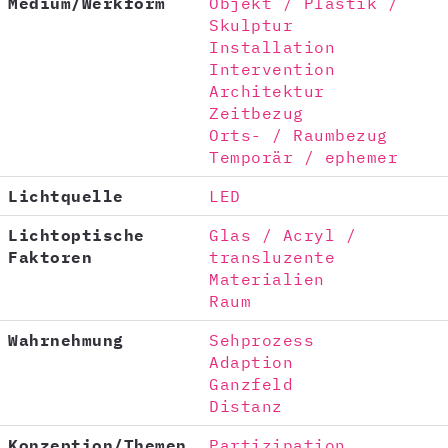
Medium/Werkform
Objekt / Plastik /
Skulptur
Installation
Intervention
Architektur
Zeitbezug
Orts- / Raumbezug
Temporär / ephemer
Lichtquelle
LED
Lichtoptische
Glas / Acryl /
Faktoren
transluzente
Materialien
Raum
Wahrnehmung
Sehprozess
Adaption
Ganzfeld
Distanz
Konzeption/Themen
Partizipation