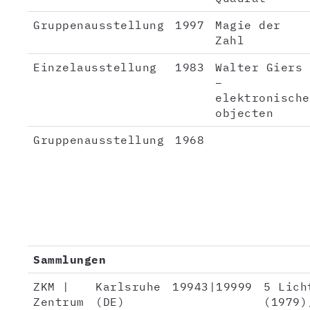
Gruppenausstellung
1997
Magie der
Zahl
Einzelausstellung
1983
Walter Giers
–
elektronische
objecten
Gruppenausstellung
1968
Sammlungen
ZKM |
Karlsruhe
19943|19999
5 Lich
Zentrum
(DE)
(1979)