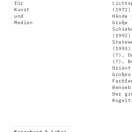
für
Lichts
Kunst
(1972)
und
Hände 
Medien
Große
Schieb
(1992)
Statem
(1993)
(?), D
(?), B
Orient
Großes
Farbfe
Benseb
Der gr
Kugelt