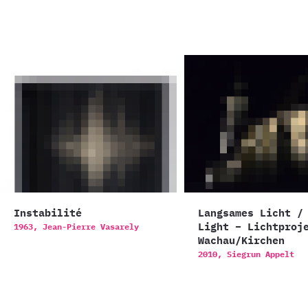
Instabilité
Langsames Licht /
Light – Lichtproj
1963,
Jean-Pierre Vasarely
Wachau/Kirchen
2010,
Siegrun Appelt