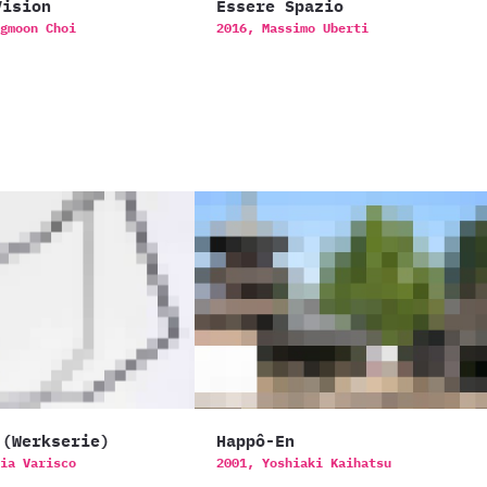
Vision
Essere Spazio
gmoon Choi
2016,
Massimo Uberti
 (Werkserie)
Happô-En
ia Varisco
2001,
Yoshiaki Kaihatsu