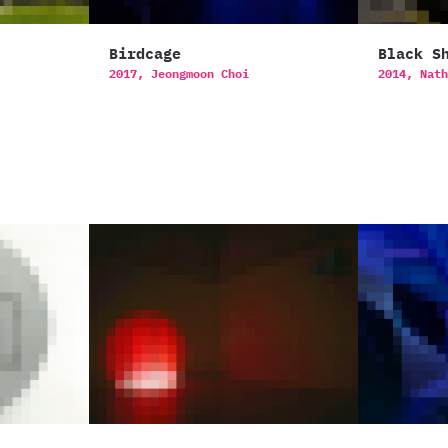
Birdcage
Black S
2017,
Jeongmoon Choi
2014,
Nath