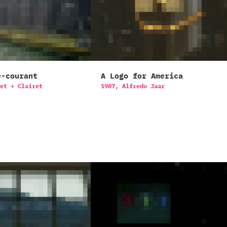
e-courant
A Logo for America
et + Clairet
1987,
Alfredo Jaar