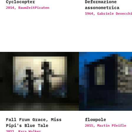
Cyclocopter
Deformazione
assonometrica
2014,
RaumZeitPiraten
1964,
Gabriele Devecch
Fall Frum Grace, Miss
flowpole
Pipi's Blue Tale
2015,
Martin Pfeifle
2011,
Kara Walker