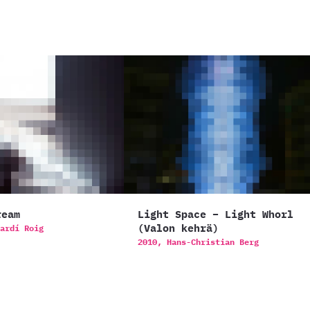
ream
Light Space – Light Whorl
(Valon kehrä)
ardí Roig
2010,
Hans-Christian Berg