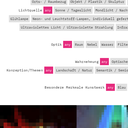
Orts- / Raumbezug
Objekt / Plastik / Skulptur
Lichtquelle
any
Sonne / Tageslicht
Mondlicht / Nach
Glühlampe
Neon- und Leuchtstoff-Lampen, individuell gefer
Ultraviolettes Licht / Ultraviolette Strahlung
Infra
Optik
any
Raum
Nebel
Wasser
Filte
Wahrnehmung
any
Optische
Konzeption/Themen
any
Landschaft / Natur
Semantik / Semi
Besondere Merkmale Kunstwerk
any
Blau