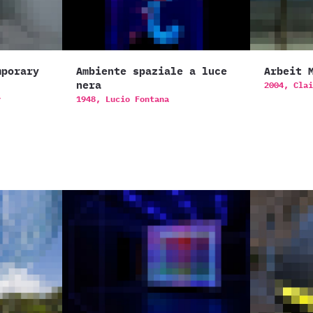
mporary
Ambiente spaziale a luce
Arbeit 
nera
2004,
Clai
y
1948,
Lucio Fontana