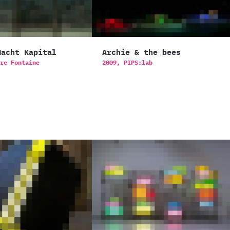
Macht Kapital
Archie & the bees
re Fontaine
2009,
PIPS:lab