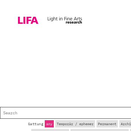
Gattung
any
Temporär / ephemer
Permanent
Archi