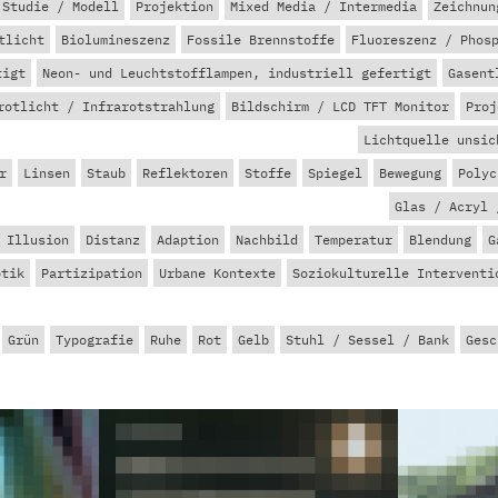
Studie / Modell
Projektion
Mixed Media / Intermedia
Zeichnun
tlicht
Biolumineszenz
Fossile Brennstoffe
Fluoreszenz / Phos
tigt
Neon- und Leuchtstofflampen, industriell gefertigt
Gasent
rotlicht / Infrarotstrahlung
Bildschirm / LCD TFT Monitor
Proj
Lichtquelle unsic
r
Linsen
Staub
Reflektoren
Stoffe
Spiegel
Bewegung
Polyc
Glas / Acryl 
 Illusion
Distanz
Adaption
Nachbild
Temperatur
Blendung
G
otik
Partizipation
Urbane Kontexte
Soziokulturelle Interventi
Grün
Typografie
Ruhe
Rot
Gelb
Stuhl / Sessel / Bank
Gesc