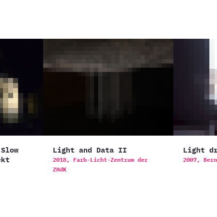
 Slow
Light and Data II
Light d
ekt
2018,
Farb-Licht-Zentrum der
2007,
Bern
ZHdK