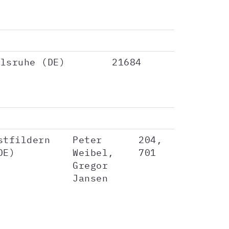
rlsruhe (DE)
21684
stfildern
Peter
204,
DE)
Weibel,
701
Gregor
Jansen