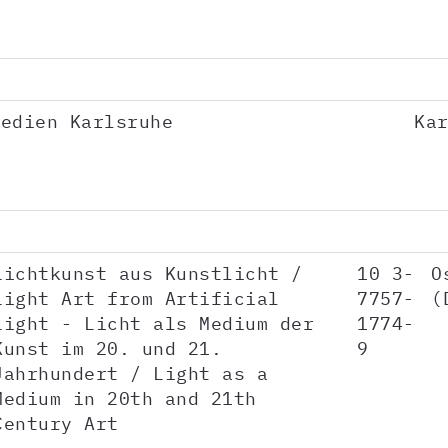
Medien Karlsruhe
Ka
Lichtkunst aus Kunstlicht /
10 3-
O
Light Art from Artificial
7757-
(
Light - Licht als Medium der
1774-
Kunst im 20. und 21.
9
Jahrhundert / Light as a
Medium in 20th and 21th
Century Art