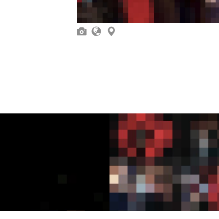


