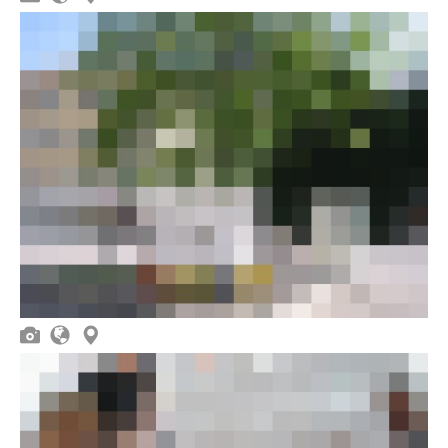


