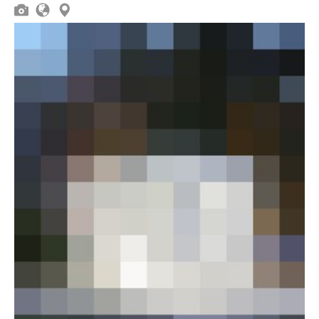


