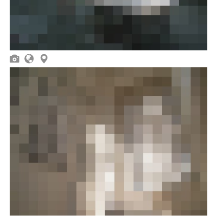


