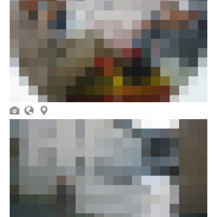


