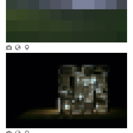


