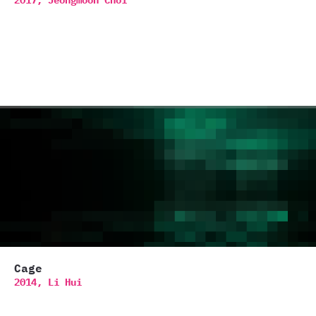
2017,
Jeongmoon Choi
Cage
2014,
Li Hui