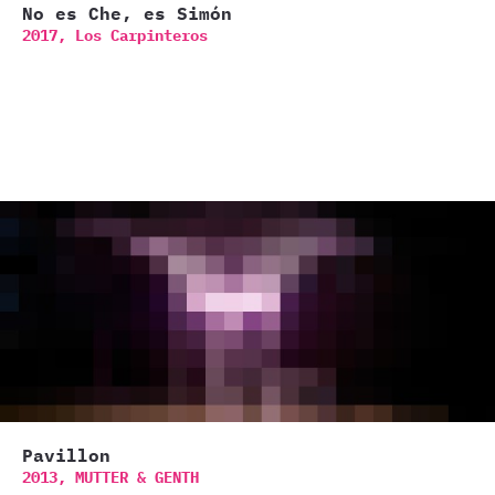
No es Che, es Simón
2017,
Los Carpinteros
Pavillon
2013,
MUTTER & GENTH