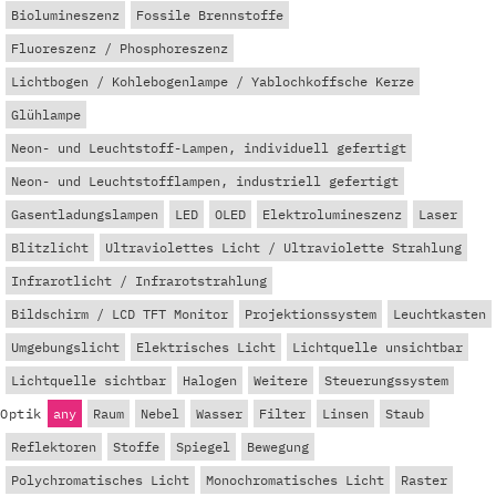
Biolumineszenz
Fossile Brennstoffe
Fluoreszenz / Phosphoreszenz
Lichtbogen / Kohlebogenlampe / Yablochkoffsche Kerze
Glühlampe
Neon- und Leuchtstoff-Lampen, individuell gefertigt
Neon- und Leuchtstofflampen, industriell gefertigt
Gasentladungslampen
LED
OLED
Elektrolumineszenz
Laser
Blitzlicht
Ultraviolettes Licht / Ultraviolette Strahlung
Infrarotlicht / Infrarotstrahlung
Bildschirm / LCD TFT Monitor
Projektionssystem
Leuchtkasten
Umgebungslicht
Elektrisches Licht
Lichtquelle unsichtbar
Lichtquelle sichtbar
Halogen
Weitere
Steuerungssystem
Optik
any
Raum
Nebel
Wasser
Filter
Linsen
Staub
Reflektoren
Stoffe
Spiegel
Bewegung
Polychromatisches Licht
Monochromatisches Licht
Raster