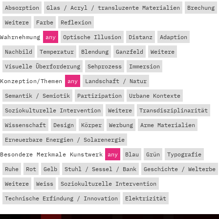
Absorption
Glas / Acryl / transluzente Materialien
Brechung
Weitere
Farbe
Reflexion
Wahrnehmung
any
Optische Illusion
Distanz
Adaption
Nachbild
Temperatur
Blendung
Ganzfeld
Weitere
Visuelle Überforderung
Sehprozess
Immersion
Konzeption/Themen
any
Landschaft / Natur
Semantik / Semiotik
Partizipation
Urbane Kontexte
Soziokulturelle Intervention
Weitere
Transdisziplinarität
Wissenschaft
Design
Körper
Werbung
Arme Materialien
Erneuerbare Energien / Solarenergie
Besondere Merkmale Kunstwerk
any
Blau
Grün
Typografie
Ruhe
Rot
Gelb
Stuhl / Sessel / Bank
Geschichte / Welterbe
Weitere
Weiss
Soziokulturelle Intervention
Technische Erfindung / Innovation
Elektrizität