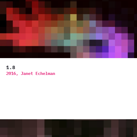
1.8
2016,
Janet Echelman