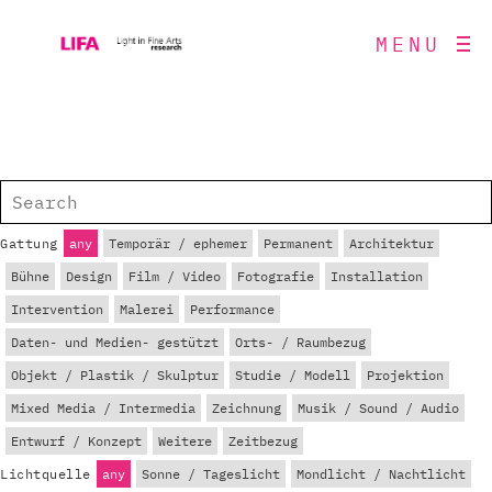
MENU
Gattung
any
Temporär / ephemer
Permanent
Architektur
Bühne
Design
Film / Video
Fotografie
Installation
Intervention
Malerei
Performance
Daten- und Medien- gestützt
Orts- / Raumbezug
Objekt / Plastik / Skulptur
Studie / Modell
Projektion
Mixed Media / Intermedia
Zeichnung
Musik / Sound / Audio
Entwurf / Konzept
Weitere
Zeitbezug
Lichtquelle
any
Sonne / Tageslicht
Mondlicht / Nachtlicht