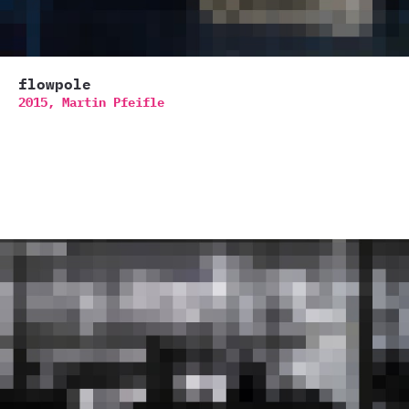
flowpole
2015,
Martin Pfeifle