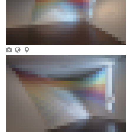


