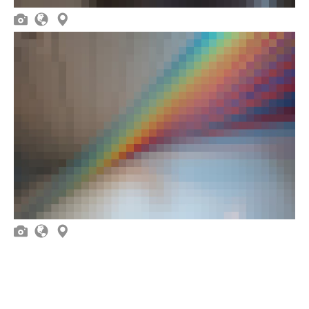





