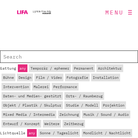
MENU
Gattung
any
Temporär / ephemer
Permanent
Architektur
Bühne
Design
Film / Video
Fotografie
Installation
Intervention
Malerei
Performance
Daten- und Medien- gestützt
Orts- / Raumbezug
Objekt / Plastik / Skulptur
Studie / Modell
Projektion
Mixed Media / Intermedia
Zeichnung
Musik / Sound / Audio
Entwurf / Konzept
Weitere
Zeitbezug
Lichtquelle
any
Sonne / Tageslicht
Mondlicht / Nachtlicht