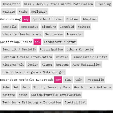
Absorption
Glas / Acryl / transluzente Materialien
Brechung
Weitere
Farbe
Reflexion
Wahrnehmung
any
Optische Illusion
Distanz
Adaption
Nachbild
Temperatur
Blendung
Ganzfeld
Weitere
Visuelle Überforderung
Sehprozess
Immersion
Konzeption/Themen
any
Landschaft / Natur
Semantik / Semiotik
Partizipation
Urbane Kontexte
Soziokulturelle Intervention
Weitere
Transdisziplinarität
Wissenschaft
Design
Körper
Werbung
Arme Materialien
Erneuerbare Energien / Solarenergie
Besondere Merkmale Kunstwerk
any
Blau
Grün
Typografie
Ruhe
Rot
Gelb
Stuhl / Sessel / Bank
Geschichte / Welterbe
Weitere
Weiss
Soziokulturelle Intervention
Technische Erfindung / Innovation
Elektrizität