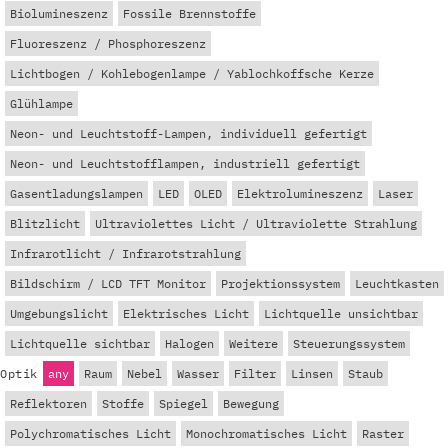
Biolumineszenz
Fossile Brennstoffe
Fluoreszenz / Phosphoreszenz
Lichtbogen / Kohlebogenlampe / Yablochkoffsche Kerze
Glühlampe
Neon- und Leuchtstoff-Lampen, individuell gefertigt
Neon- und Leuchtstofflampen, industriell gefertigt
Gasentladungslampen
LED
OLED
Elektrolumineszenz
Laser
Blitzlicht
Ultraviolettes Licht / Ultraviolette Strahlung
Infrarotlicht / Infrarotstrahlung
Bildschirm / LCD TFT Monitor
Projektionssystem
Leuchtkasten
Umgebungslicht
Elektrisches Licht
Lichtquelle unsichtbar
Lichtquelle sichtbar
Halogen
Weitere
Steuerungssystem
Optik
any
Raum
Nebel
Wasser
Filter
Linsen
Staub
Reflektoren
Stoffe
Spiegel
Bewegung
Polychromatisches Licht
Monochromatisches Licht
Raster