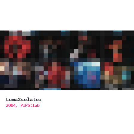
Luma2solator
2004,
PIPS:lab