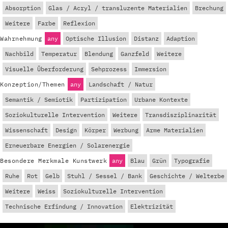
Absorption
Glas / Acryl / transluzente Materialien
Brechung
Weitere
Farbe
Reflexion
Wahrnehmung
any
Optische Illusion
Distanz
Adaption
Nachbild
Temperatur
Blendung
Ganzfeld
Weitere
Visuelle Überforderung
Sehprozess
Immersion
Konzeption/Themen
any
Landschaft / Natur
Semantik / Semiotik
Partizipation
Urbane Kontexte
Soziokulturelle Intervention
Weitere
Transdisziplinarität
Wissenschaft
Design
Körper
Werbung
Arme Materialien
Erneuerbare Energien / Solarenergie
Besondere Merkmale Kunstwerk
any
Blau
Grün
Typografie
Ruhe
Rot
Gelb
Stuhl / Sessel / Bank
Geschichte / Welterbe
Weitere
Weiss
Soziokulturelle Intervention
Technische Erfindung / Innovation
Elektrizität