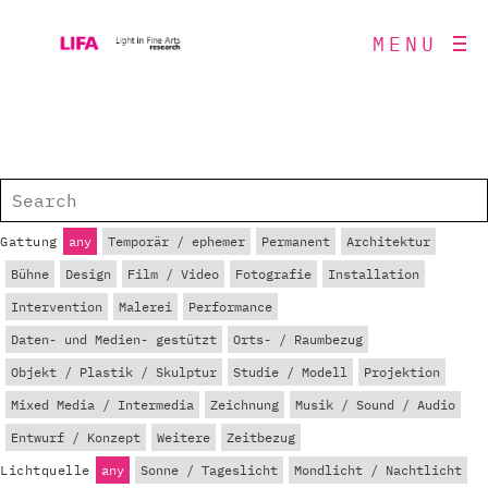
MENU
Gattung
any
Temporär / ephemer
Permanent
Architektur
Bühne
Design
Film / Video
Fotografie
Installation
Intervention
Malerei
Performance
Daten- und Medien- gestützt
Orts- / Raumbezug
Objekt / Plastik / Skulptur
Studie / Modell
Projektion
Mixed Media / Intermedia
Zeichnung
Musik / Sound / Audio
Entwurf / Konzept
Weitere
Zeitbezug
Lichtquelle
any
Sonne / Tageslicht
Mondlicht / Nachtlicht