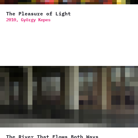
The Pleasure of Light
2010,
György Kepes
The River That Flows Both Ways