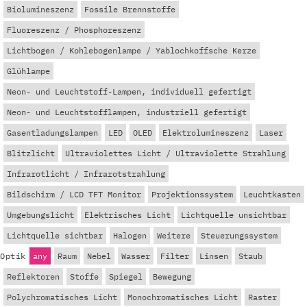
Biolumineszenz
Fossile Brennstoffe
Fluoreszenz / Phosphoreszenz
Lichtbogen / Kohlebogenlampe / Yablochkoffsche Kerze
Glühlampe
Neon- und Leuchtstoff-Lampen, individuell gefertigt
Neon- und Leuchtstofflampen, industriell gefertigt
Gasentladungslampen
LED
OLED
Elektrolumineszenz
Laser
Blitzlicht
Ultraviolettes Licht / Ultraviolette Strahlung
Infrarotlicht / Infrarotstrahlung
Bildschirm / LCD TFT Monitor
Projektionssystem
Leuchtkasten
Umgebungslicht
Elektrisches Licht
Lichtquelle unsichtbar
Lichtquelle sichtbar
Halogen
Weitere
Steuerungssystem
Optik
any
Raum
Nebel
Wasser
Filter
Linsen
Staub
Reflektoren
Stoffe
Spiegel
Bewegung
Polychromatisches Licht
Monochromatisches Licht
Raster