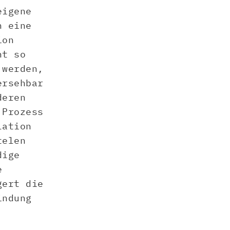
eigene
n eine
ion
ht so
 werden,
ersehbar
deren
 Prozess
lation
telen
dige
e
gert die
indung