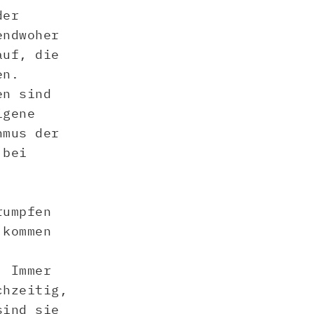
der
endwoher
auf, die
en.
en sind
igene
hmus der
 bei
rumpfen
 kommen
. Immer
chzeitig,
sind sie