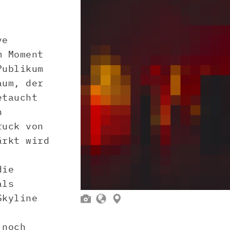
ve
m Moment
Publikum
aum, der
etaucht
n
ruck von
ärkt wird
die
als
Skyline



 noch