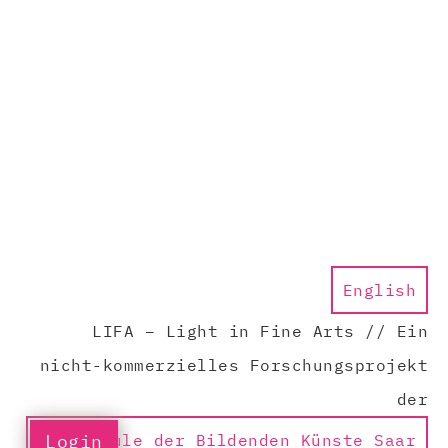
English
LIFA – Light in Fine Arts // Ein
nicht-kommerzielles Forschungsprojekt
der
Login
Hochschule der Bildenden Künste Saar