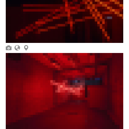


