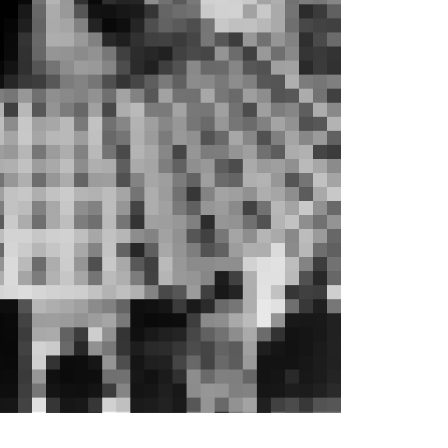
C3%9Fstadt