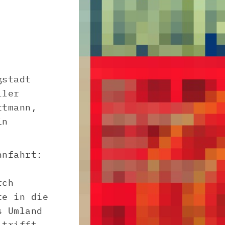
ßstadt
ller
ttmann,
in
hnfahrt:
rch
te in die
s Umland
 trifft