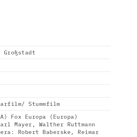
r Großstadt
tarfilm/ Stummfilm
SA) Fox Europa (Europa)
Carl Mayer, Walther Ruttmann
mera: Robert Baberske, Reimar