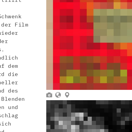
Schwenk
 der Film
wieder
der
s.
ndlich
uf dem
rd die
neller
nd des



 Blenden
en und
schlag
sich
nd