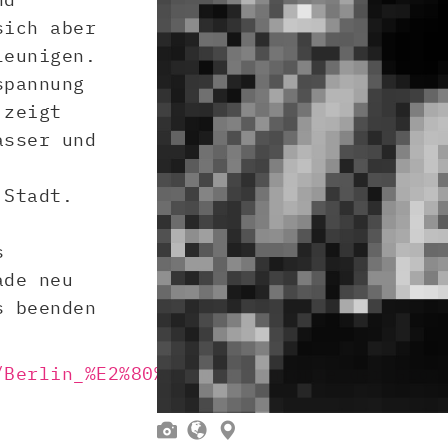
sich aber
leunigen.
spannung
 zeigt
asser und
 Stadt.
s
ade neu
s beenden
/Berlin_%E2%80%93_Die_Sinfonie_der_Gro%


