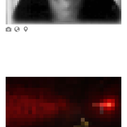


