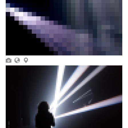


