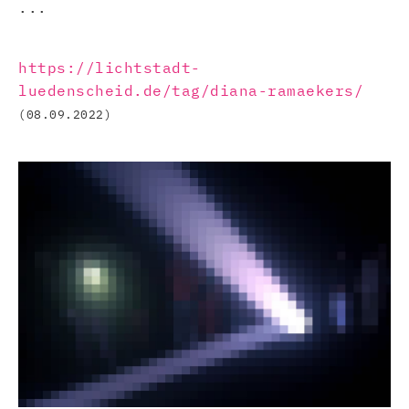
...
https://lichtstadt-
luedenscheid.de/tag/diana-ramaekers/
(08.09.2022)