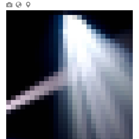


