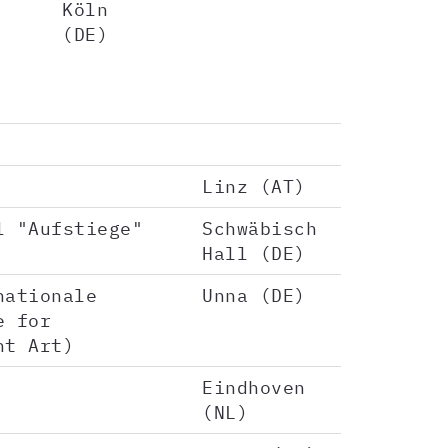
Köln
(DE)
Linz (AT)
l "Aufstiege"
Schwäbisch
Hall (DE)
nationale
Unna (DE)
e for
ht Art)
Eindhoven
(NL)