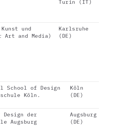
Turin (IT)
 Kunst und
Karlsruhe
r Art and Media)
(DE)
al School of Design
Köln
hschule Köln.
(DE)
r Design der
Augsburg
ule Augsburg
(DE)