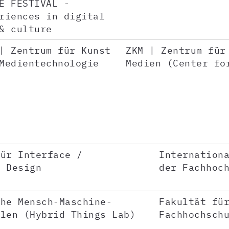
E FESTIVAL -
riences in digital
& culture
| Zentrum für Kunst
ZKM | Zentrum für
Medientechnologie
Medien (Center fo
für Interface /
Internation
n Design
der Fachhoc
che Mensch-Maschine-
Fakultät fü
llen (Hybrid Things Lab)
Fachhochsch