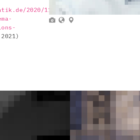
atik.de/2020/11/24/vortrag-
ema-



ions-
2021)