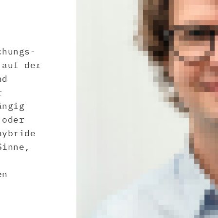
chungs-
 auf der
nd
r
ängig
 oder
hybride
Sinne,
en