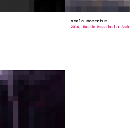
scala momentum
2016,
Martin Hesselmeier
Andr