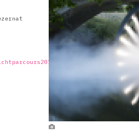
ezernat
ichtparcours2016/lp16/kuenstler.html
(In
