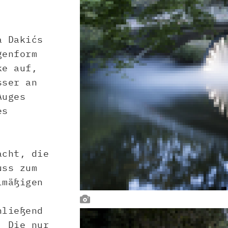
a Dakićs
genform
ke auf,
sser an
Auges
es
acht, die
uss zum
lmäßigen

hließend
. Die nur