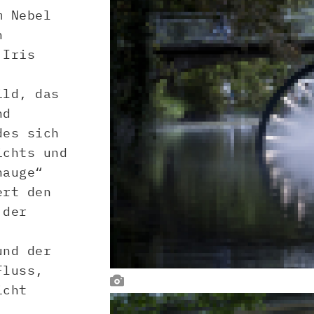
m Nebel
n
 Iris
ild, das
nd
des sich
ichts und
nauge“
ert den
 der
und der
Fluss,

icht