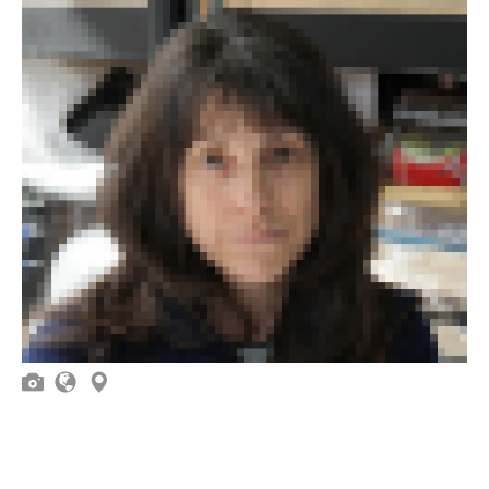


