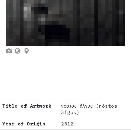



Title of Artwork
νόστος ἄλγος (nóstos
álgos)
Year of Origin
2012-