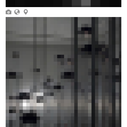


