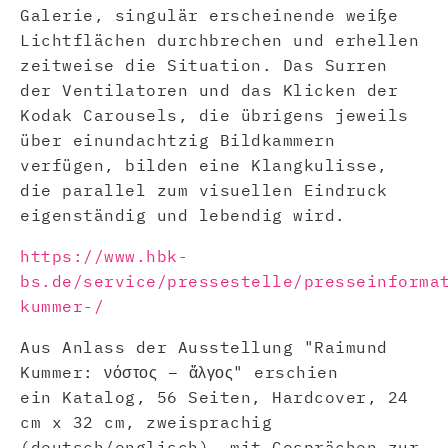
Galerie, singulär erscheinende weiße
Lichtflächen durchbrechen und erhellen
zeitweise die Situation. Das Surren
der Ventilatoren und das Klicken der
Kodak Carousels, die übrigens jeweils
über einundachtzig Bildkammern
verfügen, bilden eine Klangkulisse,
die parallel zum visuellen Eindruck
eigenständig und lebendig wird.
https://www.hbk-
bs.de/service/pressestelle/presseinforma
kummer-/
Aus Anlass der Ausstellung "Raimund
Kummer: νόστος – ἄλγος" erschien
ein Katalog, 56 Seiten, Hardcover, 24
cm x 32 cm, zweisprachig
(deutsch/englisch), mit Gesprächen zur