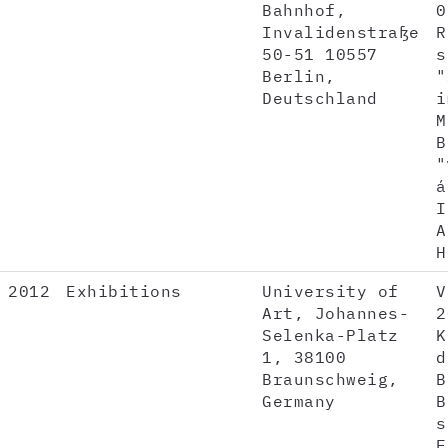
Bahnhof,
0
Invalidenstraße
R
50-51 10557
s
Berlin,
"
Deutschland
i
M
B
"
á
I
A
H
2012
Exhibitions
University of
V
Art, Johannes-
2
Selenka-Platz
K
1, 38100
d
Braunschweig,
B
Germany
B
s
F