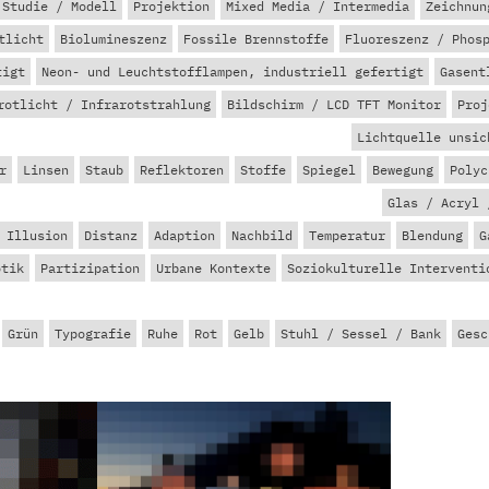
Studie / Modell
Projektion
Mixed Media / Intermedia
Zeichnun
tlicht
Biolumineszenz
Fossile Brennstoffe
Fluoreszenz / Phos
tigt
Neon- und Leuchtstofflampen, industriell gefertigt
Gasent
rotlicht / Infrarotstrahlung
Bildschirm / LCD TFT Monitor
Proj
Lichtquelle unsic
r
Linsen
Staub
Reflektoren
Stoffe
Spiegel
Bewegung
Polyc
Glas / Acryl 
 Illusion
Distanz
Adaption
Nachbild
Temperatur
Blendung
G
otik
Partizipation
Urbane Kontexte
Soziokulturelle Interventi
Grün
Typografie
Ruhe
Rot
Gelb
Stuhl / Sessel / Bank
Gesc