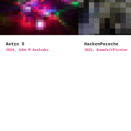
Astro 5
HackenPorsche
2014,
John M Armleder
2015,
RaumZeitPiraten