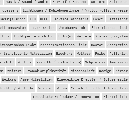
g
Musik / Sound / Audio
Entwurf / Konzept
Weitere
Zeitbezug
phoreszenz
Lichtbogen / Kohlebogenlampe / Yablochkoffsche Kerze
ladungslampen
LED
OLED
Elektrolumineszenz
Laser
Blitzlicht
ektionssystem
Leuchtkasten
Umgebungslicht
Elektrisches Licht
htbar
Lichtquelle sichtbar
Halogen
Weitere
Steuerungssystem
hromatisches Licht
Monochromatisches Licht
Raster
Absorption
/ transluzente Materialien
Brechung
Weitere
Farbe
Reflexion
anzfeld
Weitere
Visuelle Überforderung
Sehprozess
Immersion
on
Weitere
Transdisziplinarität
Wissenschaft
Design
Körper
Werbung
Arme Materialien
Erneuerbare Energien / Solarenergie
hichte / Welterbe
Weitere
Weiss
Soziokulturelle Intervention
Technische Erfindung / Innovation
Elektrizität