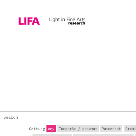
Gattung
any
Temporär / ephemer
Permanent
Archi