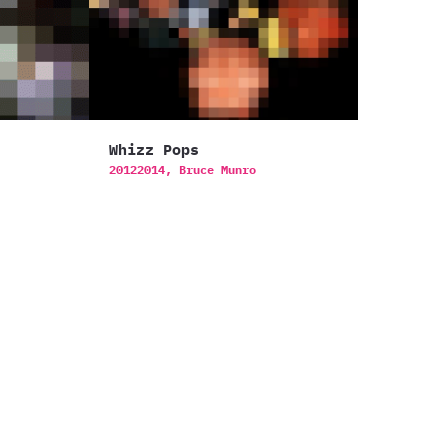
Whizz Pops
20122014,
Bruce Munro