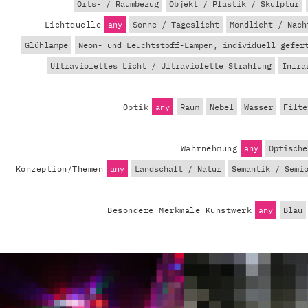
Orts- / Raumbezug
Objekt / Plastik / Skulptur
Lichtquelle
any
Sonne / Tageslicht
Mondlicht / Nach
Glühlampe
Neon- und Leuchtstoff-Lampen, individuell gefer
Ultraviolettes Licht / Ultraviolette Strahlung
Infra
Optik
any
Raum
Nebel
Wasser
Filte
Wahrnehmung
any
Optische
Konzeption/Themen
any
Landschaft / Natur
Semantik / Semi
Besondere Merkmale Kunstwerk
any
Blau